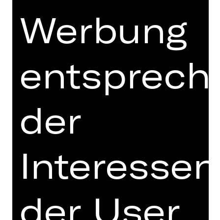
hier passiert, dürfen Sie neugierig
Werbung
sein.
Vertrauen und Neugier sind auch die
wichtigsten Tugenden für die
entsprech
künstlerische Arbeit. Sie erfordert
Offenheit und Neugier auf allen Seiten.
Ein gutes künstlerisches Produkt
der
braucht genaue Überlegung und
Planung, trotzdem ist Kunst nicht
vollkommen planbar. Vor allem ist es
unmöglich, mit einer Aufführung oder
Interessen
einem Musikstück den Geschmack
aller Zuschauer
innen zu treffen.
Manchmal rührt uns ein Theaterabend
tief an, der unsere Sitznachbarin kalt
der User
lässt – oder umgekehrt. In eine
Vorstellung oder ein Konzert zu gehen,