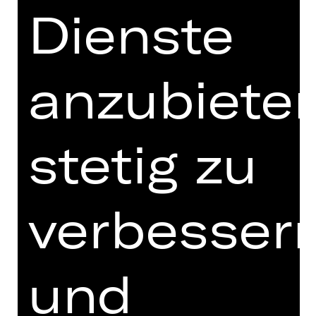
Dienste
MEISTER!
Das Staatstheater Nürnberg als
größtes Mehrspartentheater Bayerns
anzubieten
lädt Sie ein, die Welt des Theaters, der
Musik und des Tanzes in ihrem ganzen
Reichtum zu entdecken. Auf höchstem
Niveau und mit Künstler
innen aus
stetig zu
aller Welt, die sich entschieden haben,
dauerhaft oder für eine gewisse Zeit in
Nürnberg heimisch zu werden. Wir
wollen ein Ort der Vielfalt sein, um für
verbesser
jede und jeden eine Bühne zu sein –
oder zwei oder drei, je nachdem, was
Ihre besonderen Interessen sind. Auf
und
die Qualität dessen, was Sie am
Staatstheater Nürnberg erleben,
können Sie vertrauen, auf das, was