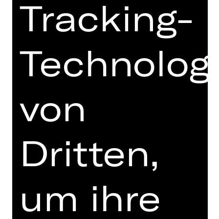
Tracking-
> SCHAUSPIEL
Technolog
> BALLETT
> KONZERT
von
> PLUS
> TEAM
Dritten,
um ihre
HERZLICH WILLKOMMEN IM HAUS
DER KÜNSTLERINNEN UND
KÜNSTLER, DER MEISTERINNEN UND