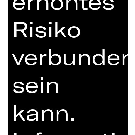
erhöhtes
sein – aber ein Spiegel, in dem wir die
Menschen und Dinge so sehen, wie sie
Risiko
wirklich sind, nicht ihre
allgegenwärtigen, verzerrten oder
schönfärberischen Abbilder. Nehmen
wir uns gemeinsam die Zeit, den
verbunde
Dingen auf den Grund zu gehen.
Wir freuen uns auf Ihren Besuch!
sein
Jens-Daniel Herzog
Staatsintendant
kann.
Christian Ruppert
Geschäftsführender Direktor