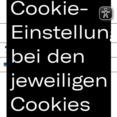
Cookie-
Einstellun
bei den
jeweiligen
Home
Jobs
Cookies
Spielplan
Interner Bereich
Künstler*innen
ZVB/L
Newsletter
AGB