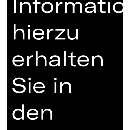
Informati
Jetzt Karten bestellen:
Gleich online
oder unter unserer
hierzu
Ticket-Hotline:
0911/66069-6000
erhalten
Folgen Sie uns auch im Social Web:
> Instagram
Sie in
> Facebook
> YouTube
> LinkedIn
den
Und bleiben Sie immer informiert:
> Newsletter abonnieren