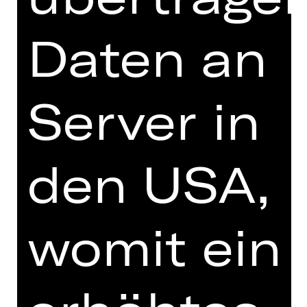
Angebot werden wir stetig
weiterentwickeln und somit echte
Daten an
Mehrwerte für unsere Kund*innen
schaffen. Das kommende
Bauvorhaben Opernhaus ist eine
Server in
große Chance, das Staatstheater in
architektonischer, städtebaulicher und
natürlich künstlerischer Hinsicht fit für
die Zukunft zu machen; die Kommune
den USA,
und das Staatstheater bereiten dieses
riesige Vorhaben minutiös vor. Unseren
Weg in ein Theater der Zukunft haben
wir auf allen Ebenen begonnen.
womit ein
Unser Staatstheater soll ein Spiegel
unserer ruhelosen, irrsinnigen,
unbegreiflichen, mal absurd
komischen und mal tieftraurigen Welt