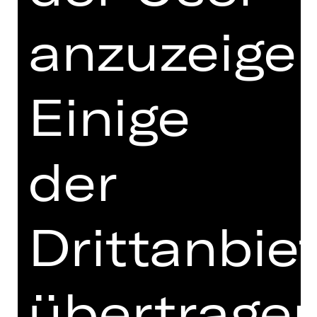
bedeutet auch, aufmerksam zu bleiben
anzuzeigen
für diejenigen, mit denen man das
Kunsterlebnis teilt. Jede und jeder von
uns reagiert mit einer anderen
Sensibilität und einem anderen Humor
Einige
auf das, was sie oder er auf der Bühne
sieht.
Auch abseits der Bühnen werden in
der
den nächsten Jahren wichtige
Weichen für die Zukunft des
Staatstheaters Nürnberg gestellt. Die
Drittanbie
Schließung des Theaters während der
Corona-Pandemie war für Theaterleute
und Publikum eine bittere Zeit, doch
haben wir die Chance genutzt, um die
übertrage
Digitalisierung des Theaters weiter
voranzubringen. Unser digitales