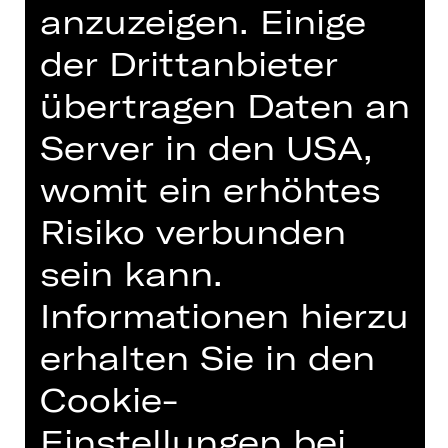
anzuzeigen. Einige
der Drittanbieter
> PREMIEREN 2026/27
übertragen Daten an
> WIEDERAUFNAHMEN
Server in den USA,
2026/27
womit ein erhöhtes
> OPERNENSEMBLE
Risiko verbunden
sein kann.
> OPERNCHOR
Informationen hierzu
> STAATSPHILHARMONIE
erhalten Sie in den
NÜRNBERG
Cookie-
> INTERNATIONALES
Einstellungen bei
OPERNSTUDIO