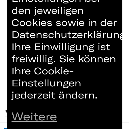
den jeweiligen
> KINDEROPERNCHOR
Cookies sowie in der
> INTERNATIONALER
Datenschutzerklärung.
GESANGSWETTBEWERB „DIE
Ihre Einwilligung ist
MEISTERSINGER VON
NÜRNBERG“
freiwillig. Sie können
Ihre Cookie-
Einstellungen
jederzeit ändern.
Weitere