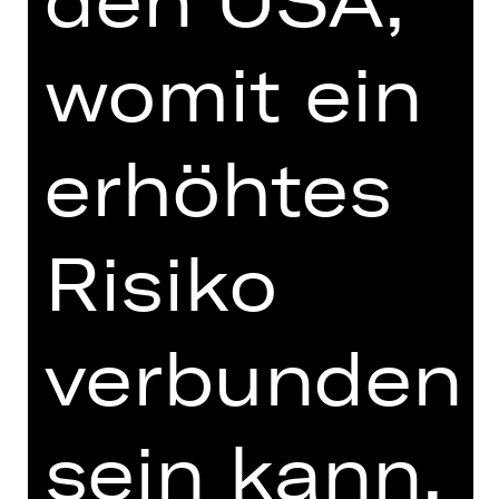
Choreografie:
Sol León
,
Paul Lightfoot
womit ein
Einstudierung:
Chloé Albaret
,
Jorge
Nozal
,
Roger Van der Poel
Bühne, Videodesign, Kostüme:
Sol
León
,
Paul Lightfoot
erhöhtes
Video-Techniker:
Rahi Rezvani
Licht:
Tom Bevoort
Realisierung des Lichtdesigns:
Risiko
Jolanda de Kleine
GOYO MONTEROS ABSCHIEDS-
verbunden
SPIELZEIT AM STAATSTHEATER
NÜRNBERG
sein kann.
DIGITALE STÜCKEINFÜHRUNG