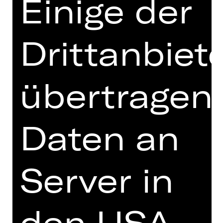
Einige der
Les Ballets de Monte-Carlo, Grimaldi
Forum Monaco (MCO)
Drittanbiet
Choreografie:
Jean-Christophe Maillot
Einstudierung:
Gaëtan Raffin
,
George
Oliveira
Bühne:
Dominique Drillot
übertragen
Kostüme:
Jean-Michel Lainé
Lichtdesign:
Dominique Drillot
Technische Produktionsleitung: Julien
Daten an
Rebours
STOP MOTION (DE)
von Sol León & Paul Lightfoot
Server in
Musik von
Max Richter
Uraufführung: 29. Januar 2014,
Nederlands Dans Theater 1, Lucent
den USA,
Danstheater, Den Haag (NL)