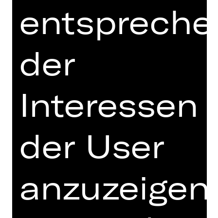
internationalen zeitgenössischen
entspreche
Tanzszene präsentieren ihre Werke
erstmals in Nürnberg: Jean-
Christophe Maillot widmet sich in „Les
der
Noces“ Igor Strawinskys ikonischem
Monumentalwerk um ein
folkloristisches Hochzeitsritual. Das
Choreografen-Duo Sol León und Paul
Interessen
Lightfoot, das den zweiten Teil des
Doppelabends gestaltet, zeigt sein
von der Kritik hochgelobtes Ballett
der User
„Stop-Motion“.
LES NOCES (DE)
von Jean-Christophe Maillot
anzuzeigen
Les Noces (Die Bauernhochzeit, 1923)
von Igor Strawinsky
Uraufführung: 25. Dezember 2003,