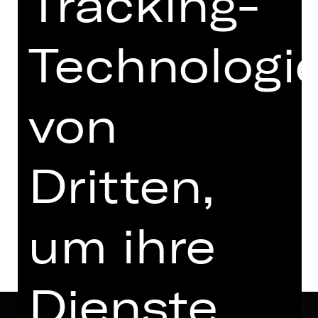
Tracking-
mit einer Pause
Wiederaufnahme
Technologi
19.00 Uhr Einführung
Opernhaus
Abo W, Abo W1, Abo W2
von
Termine und Besetzung
Dritten,
Beschreibung
um ihre
Dienste