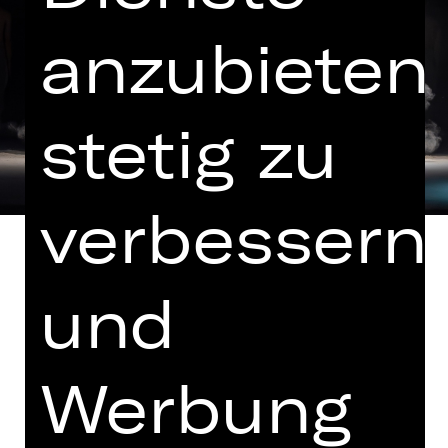
anzubieten,
stetig zu
verbessern
und
Musik von Igor Strawinsky und Max
Richter
Werbung
Drei hochkarätige
Künstlerpersönlichkeiten der