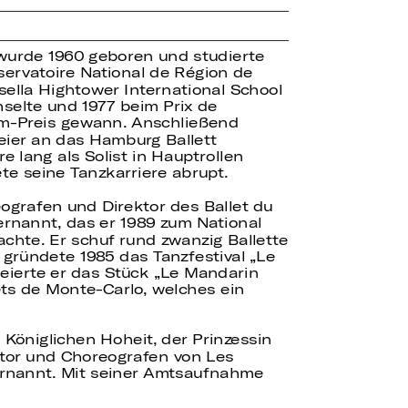
 wurde 1960 geboren und studierte
ervatoire National de Région de
osella Hightower International School
selte und 1977 beim Prix de
m-Preis gewann. Anschließend
ier an das Hamburg Ballett
re lang als Solist in Hauptrollen
ete seine Tanzkarriere abrupt.
ografen und Direktor des Ballet du
ernannt, das er 1989 zum National
chte. Er schuf rund zwanzig Ballette
gründete 1985 das Tanzfestival „Le
eierte er das Stück „Le Mandarin
lets de Monte-Carlo, welches ein
 Königlichen Hoheit, der Prinzessin
tor und Choreografen von Les
ernannt. Mit seiner Amtsaufnahme