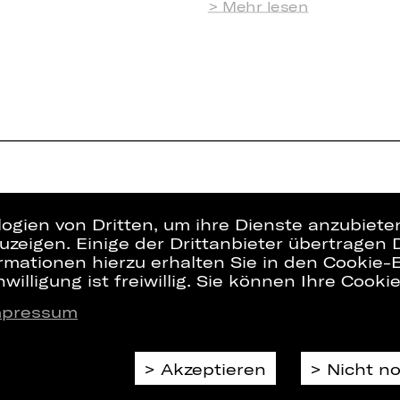
Mehr lesen
logien von Dritten, um ihre Dienste anzubiet
zeigen. Einige der Drittanbieter übertragen 
rmationen hierzu erhalten Sie in den Cookie-E
willigung ist freiwillig. Sie können Ihre Cooki
mpressum
Presse
Interner Bere
Kontakt
ZVB/L
Jobs
AGB
Akzeptieren
Nicht n