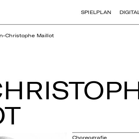
SPIELPLAN
DIGIT
n-Christophe Maillot
HRIS­TO­P
OT
Choreografie