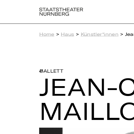
Home
>
Haus
>
Künstler*innen
> Jea
BALLETT
JEAN-C
MAIL­L