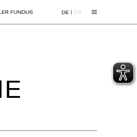
|
ALER FUNDUS
DE
EN
HE