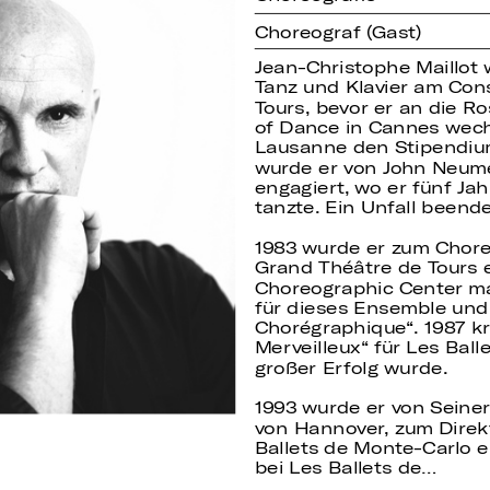
Choreograf (Gast)
Jean-Christophe Maillot
Tanz und Klavier am Cons
Tours, bevor er an die R
of Dance in Cannes wech
Lausanne den Stipendiu
wurde er von John Neume
engagiert, wo er fünf Jah
tanzte. Ein Unfall beend
1983 wurde er zum Chore
Grand Théâtre de Tours 
Choreographic Center ma
für dieses Ensemble und 
Chorégraphique“. 1987 kr
Merveilleux“ für Les Bal
großer Erfolg wurde.
1993 wurde er von Seiner
von Hannover, zum Direk
Ballets de Monte-Carlo 
bei Les Ballets de…