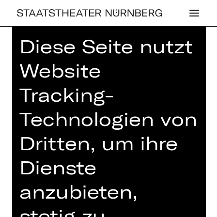
Diese Seite nutzt
Website
Tracking-
SCHAUSPIEL
JAUCH­ZET!
Technologien von
FROH­LO­CKET!
Dritten, um ihre
Trainingslager für eingerostete
Dienste
Stimmbänder
Samstag, 21.12.2024
anzubieten,
20.00 Uhr
stetig zu
XRT 3. Etage