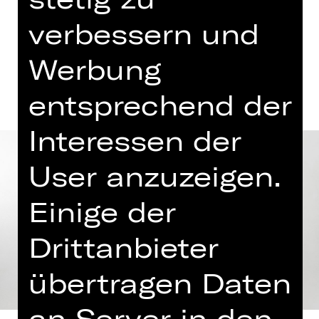
verbessern und
Termine und Besetzung
Werbung
entsprechend der
Interessen der
User anzuzeigen.
Einige der
Drittanbieter
übertragen Daten
an Server in den