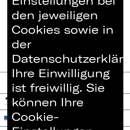
Einstellungen bei
Foto © Fotolia
den jeweiligen
Cookies sowie in
TERMINE UND BESETZUNG
der
Datenschutzerkläru
Ihre Einwilligung
ist freiwillig. Sie
können Ihre
Cookie-