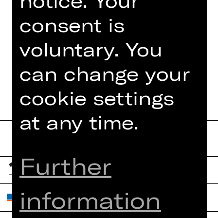
notice. Your
Foto © Fotolia
consent is
voluntary. You
DATES AND CAST
can change your
cookie settings
at any time.
Further
information