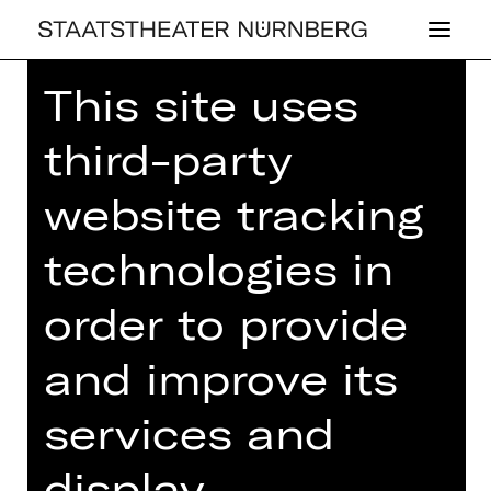
This site uses
third-party
website tracking
DRAMA
JAUCH­ZET!
technologies in
FROH­LO­CKET!
order to provide
Trainingslager für eingerostete
and improve its
Stimmbänder
Saturday, 21/12/2024
services and
08.00 PM
display
XRT 3. Etage