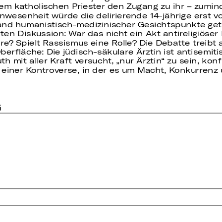
 dem katholischen Priester den Zugang zu ihr – zumind
nwesenheit würde die delirierende 14-jährige erst v
nd humanistisch-medizinischer Gesichtspunkte getrof
ten Diskussion: War das nicht ein Akt antireligiöse
re? Spielt Rassismus eine Rolle? Die Debatte treibt a
berfläche: Die jüdisch-säkulare Ärztin ist antisemi
mit aller Kraft versucht, „nur Ärztin“ zu sein, konfr
n einer Kontroverse, in der es um Macht, Konkurrenz
G