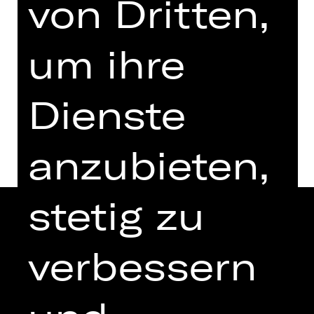
von Dritten,
mit einer Pause
Schauspielhaus
um ihre
Abo H1
Dienste
Termine und Besetzung
anzubieten,
stetig zu
verbessern