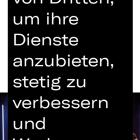
Paula Pohlus
um ihre
Samstag, 27.01.2024
19.30 - 21.10 Uhr
Schauspielhaus
Dienste
anzubieten,
Termine und Besetzung
stetig zu
verbessern
und