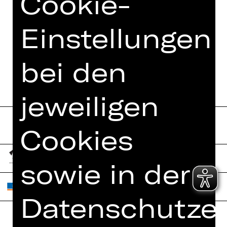
Cookie-
MEHR DAZU IM DIGITALEN
Einstellungen
FUNDUS
PROGRAMMHEFT
bei den
jeweiligen
Cookies
sowie in der
Datenschutzer