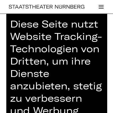
Diese Seite nutzt
Home
>
Spielplan 26/27
> Tosca
Website Tracking-
Technologien von
OPER
Dritten, um ihre
TOSCA
Dienste
Oper von Giacomo Puccini
anzubieten, stetig
Samstag, 17.07.2027
19.00 - 21.30 Uhr
zu verbessern
Opernhaus
Abo V1, Abo V2
und Werbung