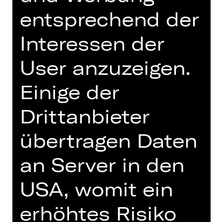
entsprechend der
Tickets
Interessen der
Termine und Besetzung
User anzuzeigen.
Einige der
Drittanbieter
Libretto von Giuseppe Giacosa und
übertragen Daten
Luigi Illica nach dem Drama „La
Tosca“ von Victorien Sardou
an Server in den
In italienischer Sprache mit
USA, womit ein
deutschen und englischen Übertiteln
Die Sängerin Floria Tosca ist eine
erhöhtes Risiko
wahre Diva: schön, leidenschaftlich