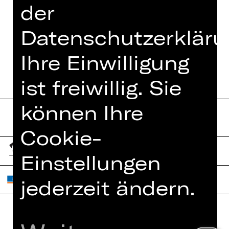
der
TEAM
Datenschutzerkläru
TERMINE UND BESETZUNG
Ihre Einwilligung
ist freiwillig. Sie
können Ihre
Cookie-
Einstellungen
jederzeit ändern.
Home