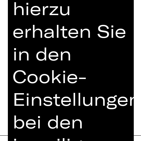
hierzu
Damenclub zur Förderung der Oper
Nürnberg
erhalten Sie
in den
Cookie-
Einstellungen
bei den