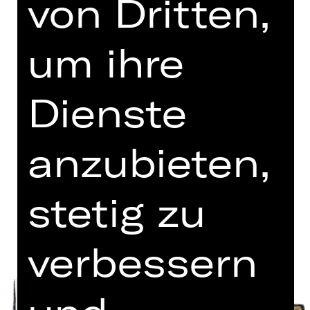
von Dritten,
Sonntag, 24.01.2027
16.45 - 17.45 Uhr
Kammerspiele
um ihre
Tickets
Dienste
Termine und Besetzung
anzubieten,
stetig zu
verbessern