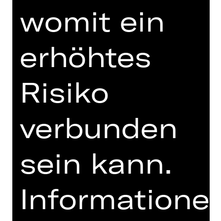
womit ein
erhöhtes
TEAM
TERMINE UND BESETZUNG
Risiko
MIT FREUNDLICHER
UNTERSTÜTZUNG
verbunden
sein kann.
Informatione