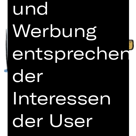
und
Werbung
entsprechen
der
Interessen
der User
Bearbeitung für Kammerorchester
von Askan Geisler