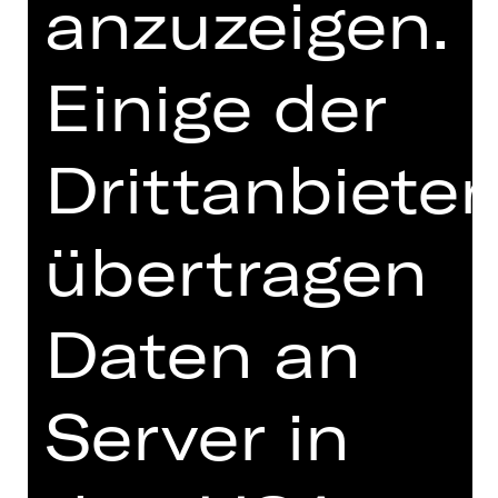
anzuzeigen.
Altersempfehlung: 5 – 10 Jahre
Für sein schlechtes Benehmen hat
Einige der
Käpt’n Funny Bone eine ziemlich
interessante Entschuldigung parat:
Ein Fluch zwingt seine Familie seit
Drittanbieter
500 Jahren dazu, immerzu zu fluchen.
Isabella lässt sich aber von solch
hanebüchenen Ausreden nicht
übertragen
beeindrucken. Sie ist an Bord des
Piratenschiffs St. Cecilia gekommen,
um ihren Freund Lindoro zu befreien,
Daten an
der dort als Putzsklave gefangen
gehalten wird.
Server in
Gioacchino Rossinis „Italienerin in
Algier“ liefert die Musik für die
Kinderoper, die mit viel Spaß und
ironischem Augenzwinkern die