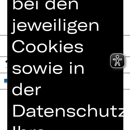
bei den
jeweiligen
Cookies
sowie in
der
Datenschutze
Home
Jobs
Spielplan
Interner Bereich
Künstler*innen
ZVB/L