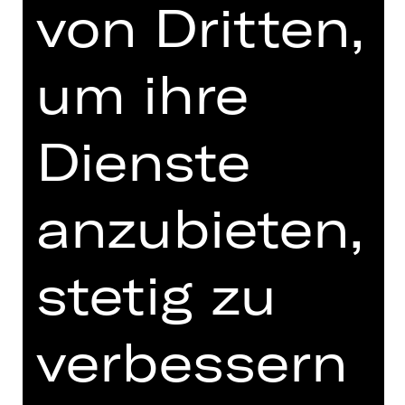
Mittwoch, 21.04.2027
von Dritten,
11.15 - 12.15 Uhr
Vorstellung
um ihre
Schulvorstellung
Kammerspiele
Dienste
Für die Buchung und weitere
Informationen zu Schulvorstellungen
wenden Sie sich bitte
anzubieten,
an schulplatzmiete(a)staatstheater-
nuernberg.de oder 0911/66069-6002
stetig zu
Termine und Besetzung
verbessern