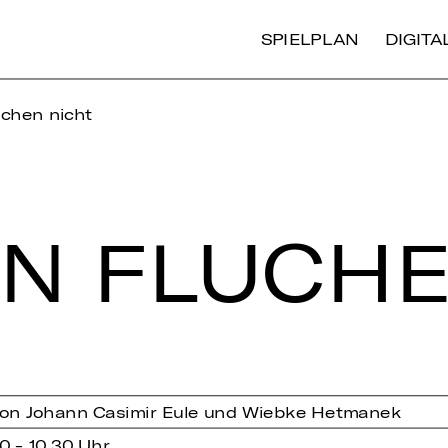
SPIELPLAN
DIGIT
uchen nicht
TEN FLU­CH
 von Johann Casimir Eule und Wiebke Hetmanek
0 - 10.30 Uhr