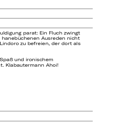
ldigung parat: Ein Fluch zwingt
lch hanebüchenen Ausreden nicht
indoro zu befreien, der dort als
el Spaß und ironischem
t. Klabautermann Ahoi!