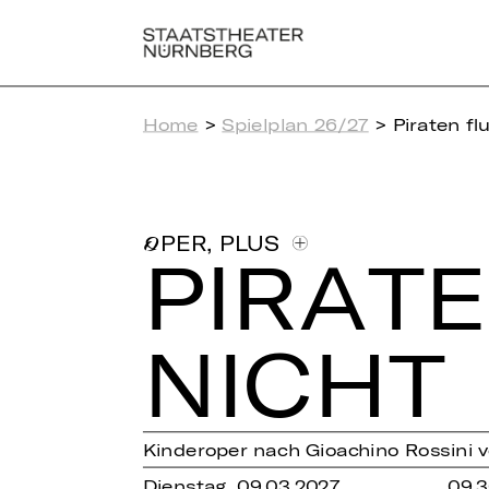
Home
>
Spielplan 26/27
> Piraten fl
,
PLUS
OPER
PI­RA­
NICHT
Kinderoper nach Gioachino Rossini
Dienstag, 09.03.2027
09.3