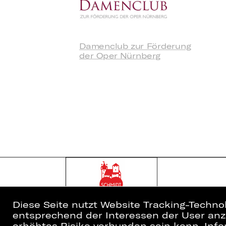
Damenclub zur Förderung
der Oper Nürnberg
Diese Seite nutzt Website Tracking-Techno
entsprechend der Interessen der User anzu
erhöhtes Risiko verbunden sein kann. Info