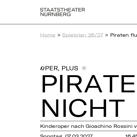
Home
>
Spielplan 26/27
> Piraten fl
,
PLUS
OPER
PI­RA­
NICHT
Kinderoper nach Gioachino Rossini
Sonntag, 07.03.2027
16.4