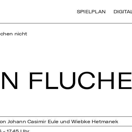
SPIELPLAN
DIGIT
uchen nicht
TEN FLU­CH
 von Johann Casimir Eule und Wiebke Hetmanek
5 - 17.45 Uhr