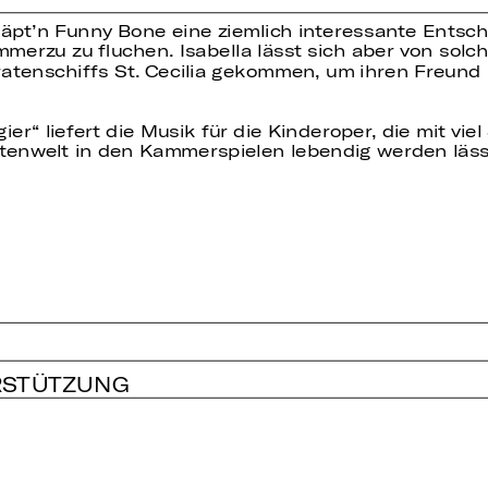
pt’n Funny Bone eine ziemlich interessante Entschu
immerzu zu fluchen. Isabella lässt sich aber von so
ratenschiffs St. Cecilia gekommen, um ihren Freund L
gier“ liefert die Musik für die Kinderoper, die mit vi
atenwelt in den Kammerspielen lebendig werden läss
RSTÜTZUNG