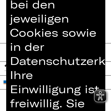
bei den
TEAM
jeweiligen
TERMINE UND BESETZUNG
Cookies sowie
in der
Datenschutzerkl
Ihre
Einwilligung ist
freiwillig. Sie
Home
Jobs