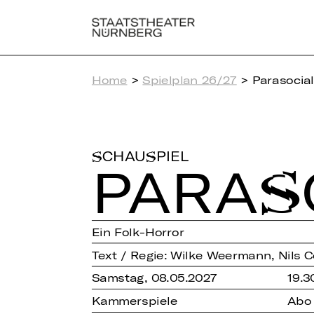
Home
>
Spielplan 26/27
> Parasocial 
SCHAUSPIEL
PA­RA­SO
Ein Folk-Horror
Text / Regie: Wilke Weermann, Nils C
Samstag, 08.05.2027
19.3
Kammerspiele
Abo