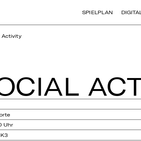
SPIELPLAN
DIGIT
Activity
­CI­AL AC­T
orte
0 Uhr
 K3