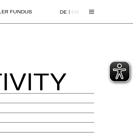
|
ALER FUNDUS
DE
EN
IVI­TY