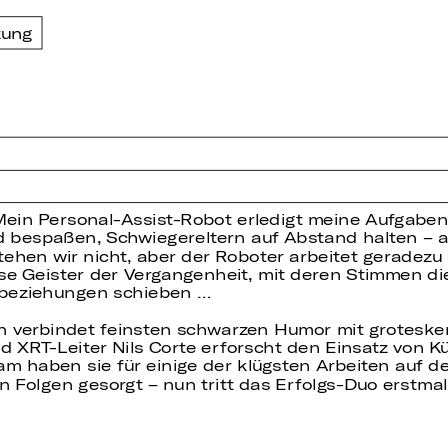
zung
Mein Personal-Assist-Robot erledigt meine Aufgaben
 bespaßen, Schwiegereltern auf Abstand halten – al
stehen wir nicht, aber der Roboter arbeitet geradezu
se Geister der Vergangenheit, mit deren Stimmen di
lbeziehungen schieben …
 verbindet feinsten schwarzen Humor mit groteske
 XRT-Leiter Nils Corte erforscht den Einsatz von Kün
m haben sie für einige der klügsten Arbeiten auf 
n Folgen gesorgt – nun tritt das Erfolgs-Duo erstm