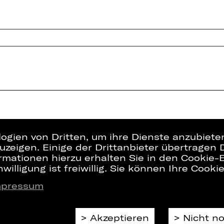
logien von Dritten, um ihre Dienste anzubiet
zeigen. Einige der Drittanbieter übertragen 
rmationen hierzu erhalten Sie in den Cookie-E
willigung ist freiwillig. Sie können Ihre Cooki
mpressum
Presse
Interner Bere
Kontakt
ZVB/L
Jobs
AGB
Akzeptieren
Nicht n