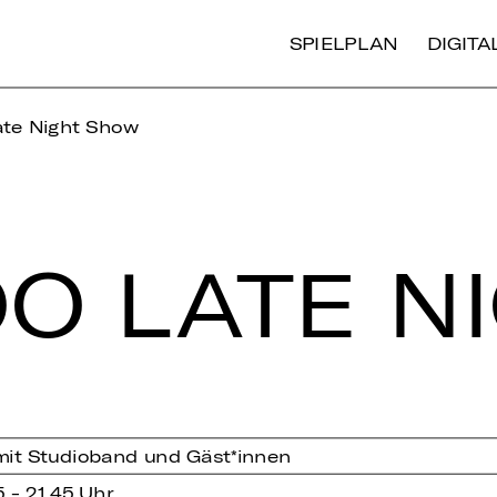
SPIELPLAN
DIGIT
ate Night Show
O LATE N
mit Studioband und Gäst*innen
5 - 21.45 Uhr