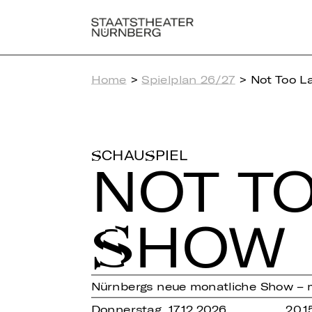
Home
>
Spielplan 26/27
> Not Too L
SCHAUSPIEL
NOT TO
SHOW
Nürnbergs neue monatliche Show – 
Donnerstag, 17.12.2026
20.1