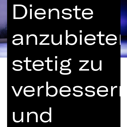
Dienste
anzubieten
stetig zu
verbesser
Pulcinella (UA) und Petruschka
Musik von Igor Strawinsky
und
Nur wenige Compagnien haben das
europäische Ballett des 20.