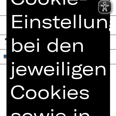
Einstellun
bei den
jeweiligen
Home
Jobs
Cookies
Spielplan
Interner Bereich
Künstler*innen
ZVB/L
Newsletter
sowie in
AGB
Kartenkauf