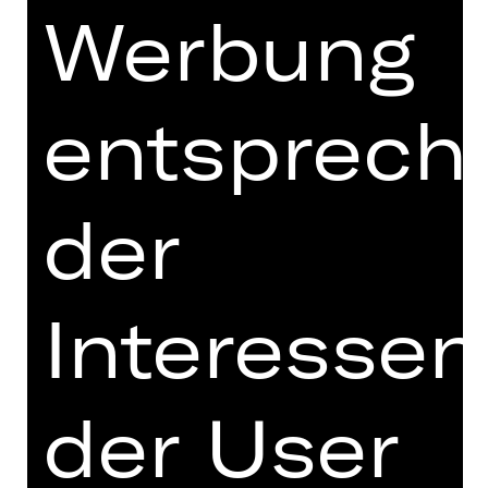
Jahrhunderts so stark geprägt wie die
Werbung
Ballets Russes von Sergej Diaghilew.
Trotz ihres relativ kurzen Bestehens
von nur zwei Jahrzehnten hinterließ
entsprech
diese Compagnie einen
unauslöschlichen Eindruck in ihrer
Kunstgattung. Les Ballets Russes
werden nicht nur für ihre virtuosen
der
Tänze und lebendigen Erzählungen
gefeiert, sondern auch für ihren
bahnbrechenden interdisziplinären
Ansatz. Durch die Zusammenarbeit
Interessen
mit Koryphäen wie Matisse, Picasso,
Strawinsky, Satie, Nijinska und Fokine
verfolgte die Compagnie eine kühne
der User
Mission: die Grenzen des Balletts zu
erweitern, aber auch den Respekt vor
den Traditionen und dem Wissen