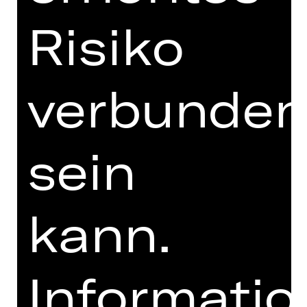
über Themen wie Täuschung, Liebe
Risiko
und Transformation nachzudenken.
Mehr noch, es zwingt uns dazu, den
Wert der Tradition als Grundlage für
das zeitgenössische Ballett zu
verbunde
hinterfragen. Aus Siegals Perspektive
ist der revolutionäre Geist Diaghilews
kein Relikt der Vergangenheit,
sondern eine dynamische Kraft, die
sein
die Zukunft der Kunstform weiterhin
prägt.
kann.
DIGITALE STÜCKEINFÜHRUNG
Informati
zur Online-Einführung