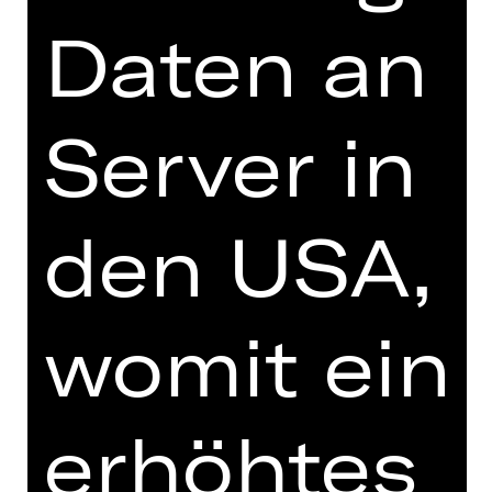
neuem Leben, das durch Flora
Daten an
Mirandas farbenfrohe Kostüme,
Matthias Singers starkes Lichtdesign
und Jean-Marc Puissants
Neuinterpretation des ursprünglichen
Server in
Bühnenbilds zum Ausdruck kommt.
Mit „Pulcinella“ (UA), einer
den USA,
Neuinterpretation von Strawinskys
bahnbrechender Komposition, vertieft
Siegal seine Auseinandersetzung mit
dem Erbe der Ballets Russes – eine
womit ein
„Epiphanie“, wie Strawinsky selbst
sagte, die die Möglichkeiten seiner
späten Schaffensperiode eröffnete.
Mit seiner spielerischen und doch
erhöhtes
zum Nachdenken anregenden
Erzählung lädt „Pulcinella“ dazu ein,