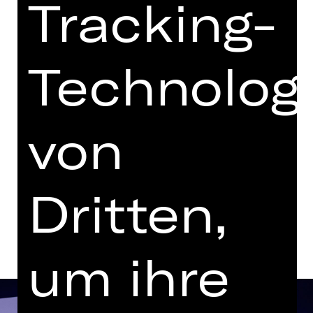
Tracking-
mit einer Pause
Vorstellung
19.00 Uhr Einführung
Technolog
Audiodeskription
verfügbar
Opernhaus
von
Tickets
Dritten,
Termine und Besetzung
um ihre