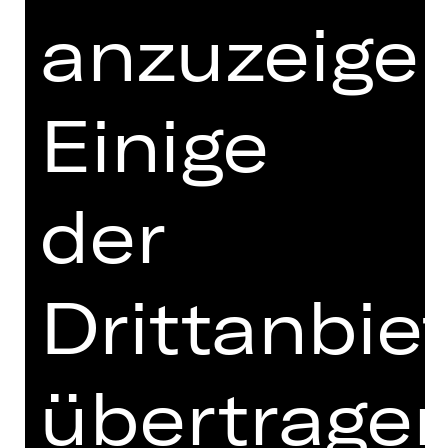
anderer Disziplinen zu fördern. Dieses
anzuzeigen
Ethos bildet den Kern des kreativen
Antriebs des Staatstheater Nürnberg
Ballet of Difference.
Einige
„New Ballets Russes“ ist nicht nur
eine Neuinterpretation der Werke von
Les Ballets Russes, sondern stellt
der
auch eine provokante Frage: Was
bedeutet der Geist Diaghilews heute,
neu befragt unter radikal anderen
kulturellen und sozialen
Drittanbie
Bedingungen? In „Petruschka“
(Choreografie aus dem Jahr 2022)
erweckt Richard Siegal Strawinskys
übertrage
Klassiker mit einer akribischen
Untersuchung seiner musikalischen
und erzählerischen Architektur zu