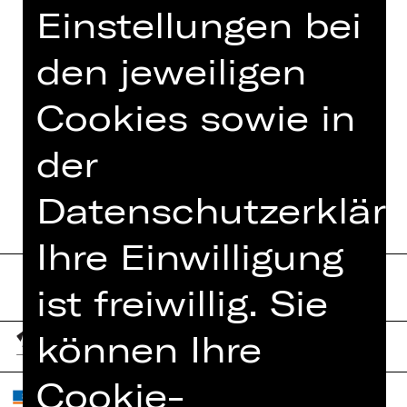
Einstellungen bei
Alle Veranstaltungen
im Rahmen von
YALLA YALLA
den jeweiligen
Cookies sowie in
TERMINE UND BESETZUNG
der
Datenschutzerkläru
Ihre Einwilligung
ist freiwillig. Sie
können Ihre
Cookie-