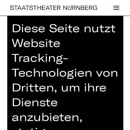
Diese Seite nutzt
Home
>
Spielplan 26/27
> Nachtetage
Website
Tracking-
SCHAUSPIEL
Technologien von
NACH­TE­TA­GE
Dritten, um ihre
Freitag, 12.03.2027
22.00 Uhr
Dienste
YALLA YALLA
Eintritt frei
anzubieten,
3. Etage Foyer