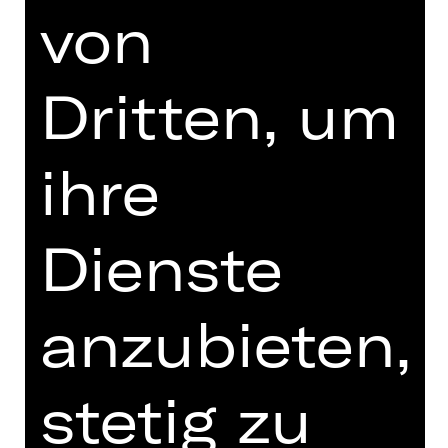
von
3. Etage Foyer
GESCHEPPERT VOM LEBEN
Dritten, um
Lesung mit Musik von Ahmad Al Rifai
ihre
„Gescheppert vom Leben“ ist ein
radikal ehrliches, autobiografisch
inspiriertes Buch über Schmerz,
Dienste
Gewalt, Flucht und Identität. In 30
fragmentarischen Kapiteln erzählt
Ahmad Al Rifai vom Aufwachsen in
anzubieten,
Syrien, von Krieg, Missbrauch,
Migration und dem Versuch, in
Deutschland neu zu leben. Zwischen
stetig zu
Wut, Humor, Trauma und Hoffnung
beschreibt er Depression, ADHS,