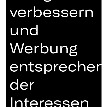
CPTSD, Körper, Liebe und den
verbessern
ständigen Kampf, dazuzugehören. Die
Texte sind roh, rhythmisch und direkt
– zwischen Tagebuch, Poesie und
und
Manifest. Ein Buch über Überleben,
Befreiung und den Mut,
weiterzuschreiben, auch wenn alles
Werbung
zerbricht.
Ahmad Al Rifai ist ein
e
entsprechen
interdisziplinäre
r Künstler
in, Autor
in
und Aktivist*in mit syrischen Wurzeln.
Aufgewachsen zwischen Krieg, Flucht
und Neubeginn in Deutschland
der
verwandelt Ahmad persönliche
Erfahrungen in Kunst, Text und
Performance. Das Buch „Gescheppert
Interessen
vom Leben“ verbindet radikale