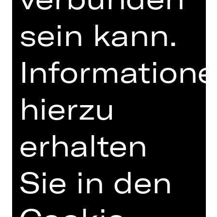
Thank God it’s Friday! Komme, was
kommen mag, auf die Nachtetage
sein kann.
jeden Freitagabend um 22 Uhr ist
Verlass! Hier wird experimentiert,
musiziert, diskutiert, gestritten und
Information
gefeiert – in wechselnden Formaten,
mit immer neuen Menschen und dem
liebevollsten Publikum der Stadt!
hierzu
Einfach rein ins Schauspielhaus,
zweimal die Treppen rauf und schon
wartet die schönste Minibühne des
Theaters auf Neues, Ungewohntes,
erhalten
Kreatives: Jede Woche ein neuer Kick-
Off für das Wochenende! Eintritt frei!
Sie in den
Alle Veranstaltungen
im Rahmen von
YALLA YALLA