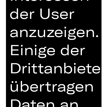
Ehrlichkeit mit poetischer Wucht – ein
Manifest über Überleben, Identität
der User
und Befreiung. Ahmad arbeitet
zwischen IT, Theater, Musik,
Schreiben und bildender Kunst und
anzuzeigen.
engagiert sich seit Jahren
ehrenamtlich für Diversität, Inklusion
und Menschenrechte. Ahmad steht
Einige der
für eine Generation zwischen Welten
– widerständig, sensibel, mutig,
politisch, empathisch und voller
Drittanbieter
Hoffnung.
Foto © Niklas Ondra
übertragen
Termine und Besetzung
Daten an