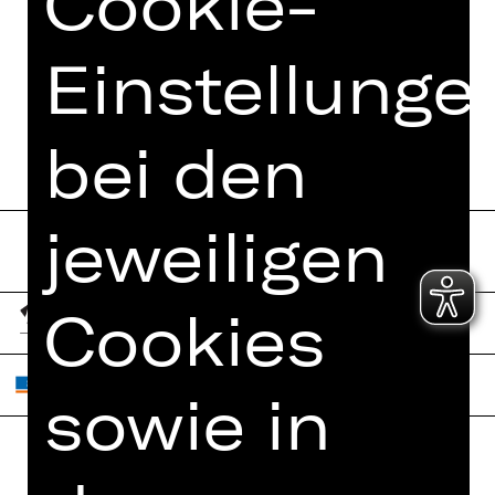
Cookie-
Einstellunge
TERMINE UND BESETZUNG
bei den
jeweiligen
Cookies
sowie in
Home
Jobs