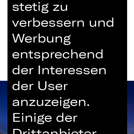
stetig zu
Gluck-Saal
verbessern und
Tickets
Werbung
Termine und Besetzung
entsprechend
der Interessen
der User
anzuzeigen.
Einige der
Drittanbieter