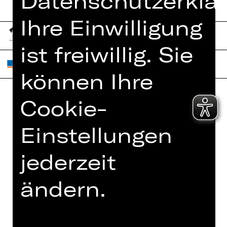
Datenschutzerklär
Ihre Einwilligung
ist freiwillig. Sie
können Ihre
Cookie-
Home
Jobs
Einstellungen
Spielplan
Interner Bereich
Künstler*innen
ZVB/L
jederzeit
Newsletter
AGB
Kartenkauf
ändern.
Datenschutz
Abos 26/27
Impressum
Presse
Cookies
Kontakt