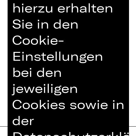
hierzu erhalten
Opernhaus.
Eine Veranstaltung des Damenclubs
Sie in den
zur Förderung der Oper Nürnberg.
Cookie-
Foto © Ludwig Olah
Einstellungen
bei den
TEAM
jeweiligen
TERMINE UND BESETZUNG
Cookies sowie in
der