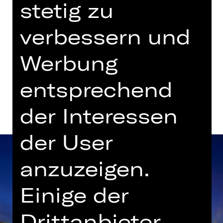
stetig zu
Gluck-Saal
verbessern und
Tickets
Werbung
Termine und Besetzung
entsprechend
der Interessen
der User
anzuzeigen.
Einige der
Drittanbieter