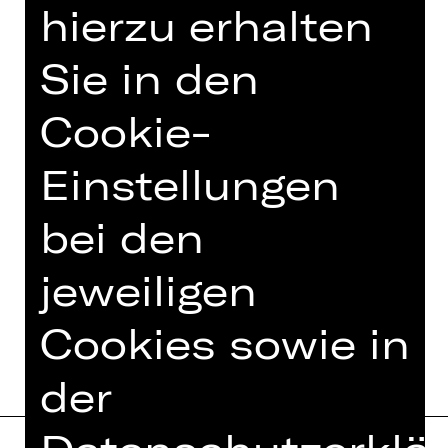
hierzu erhalten
Opernhaus.
Eine Veranstaltung des Damenclubs
Sie in den
zur Förderung der Oper Nürnberg.
Cookie-
Foto © Ludwig Olah
Einstellungen
bei den
TEAM
jeweiligen
TERMINE UND BESETZUNG
Cookies sowie in
der