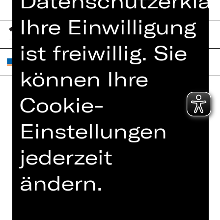
Datenschutzerklär
Ihre Einwilligung
ist freiwillig. Sie
können Ihre
Cookie-
Home
Jobs
Einstellungen
Spielplan
Interner Bereich
Künstler*innen
ZVB/L
jederzeit
Newsletter
AGB
Kartenkauf
ändern.
Datenschutz
Abos 26/27
Impressum
Presse
Cookies
Kontakt