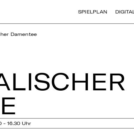
SPIELPLAN
DIGIT
cher Damentee
A­LI­SCHER
EE
0 - 16.30 Uhr