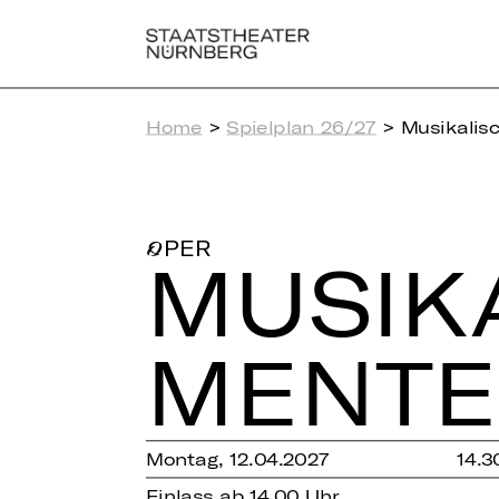
Home
>
Spielplan 26/27
> Musikalis
OPER
MU­SI­K
MEN­T
Montag, 12.04.2027
14.3
Einlass ab 14.00 Uhr