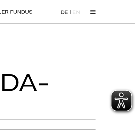
|
ALER FUNDUS
DE
EN
 DA­