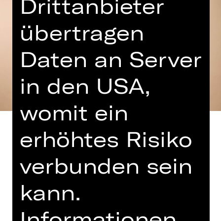
Drittanbieter
übertragen
Daten an Server
in den USA,
womit ein
erhöhtes Risiko
verbunden sein
Nicht nur in Opern, Operetten und
Musicals, auch im intimen Rahmen
kann.
eines Lieder-Rezitals können die
Sänger*innen des Opernensembles
Informationen
große musikalische Momente