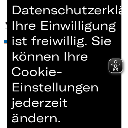
Datenschutzerklä
Ihre Einwilligung
ist freiwillig. Sie
können Ihre
Cookie-
Home
Jobs
Spielplan
Interner Bereich
Einstellungen
Künstler*innen
ZVB/L
Newsletter
AGB
jederzeit
Kartenkauf
Datenschutz
ändern.
Abos 26/27
Impressum
Presse