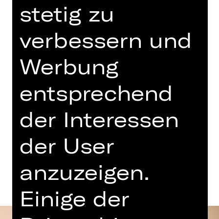
stetig zu
AMARAL
Echoes from the North
verbessern und
Montag, 30.11.2026
Werbung
19.30 Uhr
Gluck-Saal
entsprechend
der Interessen
Tickets
der User
Termine und Besetzung
anzuzeigen.
Einige der