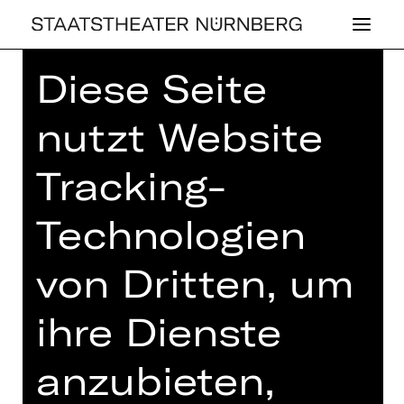
Diese Seite
Home
>
Spielplan 26/27
> Lieder im
Gluck: Caroline Ottocan und Marcelo
nutzt Website
Amaral
Tracking-
Technologien
OPER
von Dritten, um
LIEDER IM
GLUCK: CA­RO­LI­
ihre Dienste
NE OT­TO­CAN
anzubieten,
UND MAR­CE­LO