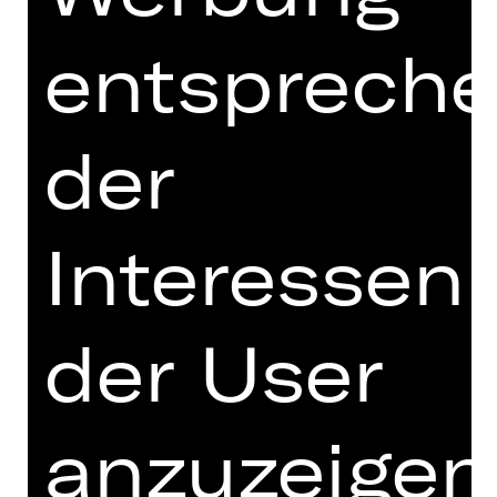
unterschiedliche choreografische
Stimmen zusammen und erforscht die
entsprech
Beziehung des Balletts zur
zeitgenössischen Musik und Kultur, zu
Formen der Bewegung, der
der
Interaktion und des Zusammenseins.
Der Abend beginnt in Justin Pecks
„Hurry Up, We’re Dreaming“, das
Interessen
ursprünglich für das San Francisco
Ballet im Jahr 2018 geschaffen wurde.
Zur pulsierenden Musik der
der User
französischen Elektro-Pop-Gruppe
M83 katapultiert das Werk das Ballett
mit einem in Sneakern auftretenden
Ensemble in die Rhythmen des
anzuzeigen
modernen Lebens und verbindet
Klassik und Moderne in einer