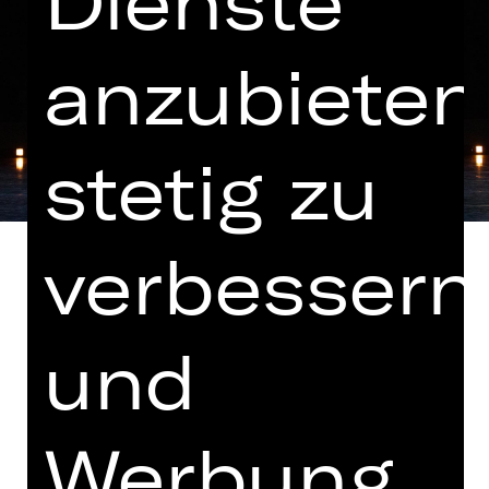
Dienste
anzubieten
stetig zu
verbessern
und
Musik von AtomTM, Niharika Senapati
und M83
Hinweis auf sensible Inhalte
Werbung
„Les Ballets Actuels“ bringt drei