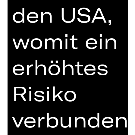
untersucht Wicklund den Gegensatz
den USA,
zwischen einer subtilen,
introspektiven Daseinsweise und
ihrem dynamischen, expressiven
womit ein
Gegenpol.
Der Abend gipfelt in einem von
Richard Siegals Signaturwerken: „My
erhöhtes
Generation“, das ursprünglich 2015 für
Cedar Lake Contemporary Ballet
kreiert wurde. Musikalisch als
Risiko
augenzwinkernde Kritik an der
Popindustrie gestaltet, feiert dieses
mitreißende Ballett die Subversivität
und Lebensfreude der Jugendkultur.
verbunden
Mit Musik von AtomTM und einem
brandneuen Kostümdesign von Flora
Miranda eröffnet „My Generation“ den