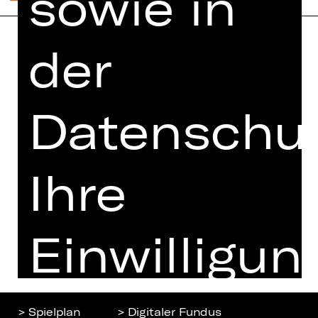
sowie in
der
Home
Jobs
Spielplan
Interner Bereich
Künstler*innen
Datenschut
ZVB/L
Newsletter
AGB
Kartenkauf
Datenschutz
Ihre
Abos 26/27
Impressum
Presse
Cookies
Kontakt
Einwilligun
ist
> Spielplan
> Digitaler Fundus