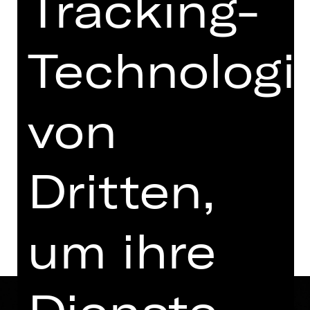
Tracking-
19.00 - 21.15 Uhr
mit zwei Pausen
Technologi
zum letzten Mal
18.30 Uhr Einführung
Opernhaus
von
Tickets
Dritten,
Termine und Besetzung
um ihre