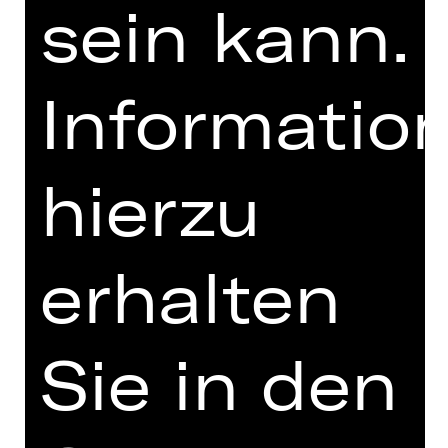
sein kann.
Abend mit „flashing electricity“ (New
York Times).
Informatio
DIGITALE STÜCKEINFÜHRUNG
hierzu
zur Online-Einführung
erhalten
Sie in den
TEAM
TERMINE UND BESETZUNG
VIDEO/AUDIO