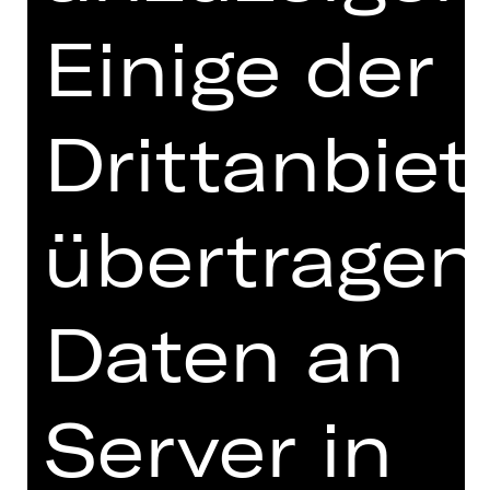
Explosion von Energie und Freude.
Einige der
„Les Ballets Actuels“ zeigt das Ballett
nicht als starre Form, sondern als
einen sich ständig
weiterentwickelnden Ausdruck des
Drittanbiet
Jetzt. Es entwirft eine kühne Vision
des Balletts, die von der Gegenwart
handelt – eine Kunstform, die von der
übertragen
Art und Weise geprägt ist, wie wir
heute und in Zukunft miteinander
umgehen und die diese auch selbst
prägt.
Daten an
Ebenfalls auf dem Programm steht
„Overcast“ der aufstrebenden
Server in
Choreografin Kirsten Wicklund. In
diesem sparsamen Pas de deux mit
Lichtdesign von James Proudfoot,