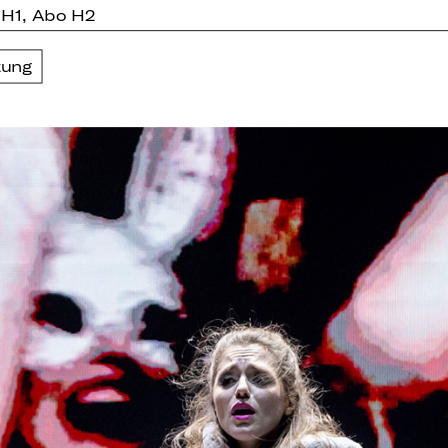
 H1, Abo H2
zung