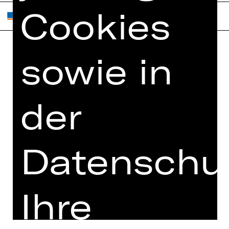
Cookies
sowie in
Home
Jobs
Spielplan
Interner Bereich
Künstler*innen
ZVB/L
der
Newsletter
AGB
Kartenkauf
Datenschutz
Datenschut
Abos 26/27
Impressum
Presse
Cookies
Kontakt
Ihre