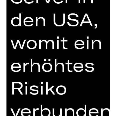
nach. Drogenabhängig, gewalttätig,
als Autor schon zu Lebzeiten weltweit
den USA,
erfolgreich.
Wie verhält man sich als Künstler*in in
Zeiten des Umbruchs? Welche
womit ein
Verantwortung hat man gegenüber
seinem Werk, seinen Figuren, der
Welt? Ein Abend über Rausch und
erhöhtes
Scham, über Einsamkeit und Liebe
und über den Wind, der allezeit über
das Land geht.
Risiko
„Und es kümmert ihn nicht,
wer die Menschen regiert.
Welche Macht, welche Lehre den
verbunden
Erdball
umspannt.