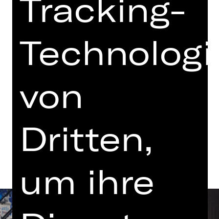
Tracking-
19.00 - 22.15 Uhr
mit einer Pause
Technologi
Wiederaufnahme
Schauspielhaus
von
Tickets
Dritten,
Termine und Besetzung
um ihre