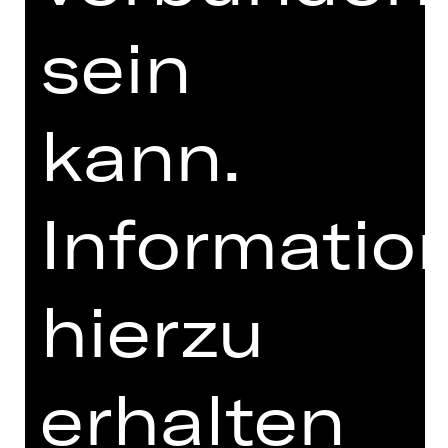
Wer den Acker bestellt, wer zum Krieg
ausmarschiert.
sein
Der Wind geht allezeit über das Land.“
(Reinhard Mey)
kann.
DIGITALE STÜCKEINFÜHRUNG
Informatio
zur Online-Einführung
hierzu
erhalten
TEAM
TERMINE UND BESETZUNG