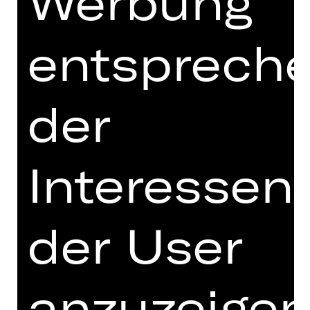
Werbung
geboren und gestorben, in der
Menschen ein Leben verbringen,
entsprech
hoffen, arbeiten, verzweifeln und von
Neuem hoffen: ein Nichts. Hingesetzt
in die Weite unermesslichen Raumes,
ein Staubkorn, ein Pünktchen auf der
der
Größe des Erdballs, der wiederum
weniger als die Spitze einer Nadel ist
in einem Sonnensystem, das sich
Interessen
verliert unter Millionen von Sonnen,
Erden, Planeten.“ (Hans Fallada-
Kleiner Mann, was nun?)
der User
In seiner Adaption von Hans Falladas
Roman „Kleiner Mann, was nun?“
zoomt Marcel Kohler an ein Fenster in
anzuzeigen
einer solchen Stadt heran. Dort
wohnen Lämmchen und Pinneberg,