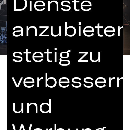
Dienste
anzubieten
stetig zu
verbessern
in einer Fassung von Marcel Kohler
und
Hinweis auf sensible Inhalte
„Das ist die Stadt, die mit aller Energie
um ihre Existenz kämpft, das ist die
Stadt, in der geliebt und gehasst wird,