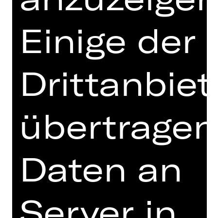
zwei junge Menschen, die versuchen,
gemeinsam einen Weg durch dieses
Einige der
Leben zu finden. Es sind unruhige
Zeiten, in denen sozialer Abstieg
droht und Kräfte nur darauf warten,
Drittanbiet
die Unzufriedenheit politisch zu
nutzen. Zeiten des Windes, bevor der
Sturm losbricht.
übertragen
Doch wer ist der Mann, der da unter
den beiden wohnt, von dem es heißt,
er sei ein Autor? Unter Einbeziehung
Daten an
autobiographischer Schriften
zeichnet die eigens für das
Staatstheater Nürnberg entstandene
Fassung parallel zur Handlung des
Server in
Romans das Leben Hans Falladas