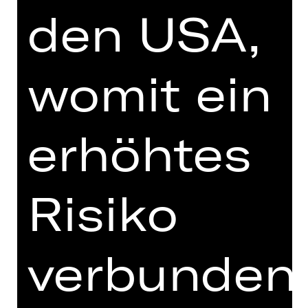
als Autor schon zu Lebzeiten weltweit
den USA,
erfolgreich.
Wie verhält man sich als Künstler*in in
womit ein
Zeiten des Umbruchs? Welche
Verantwortung hat man gegenüber
seinem Werk, seinen Figuren, der
Welt? Ein Abend über Rausch und
erhöhtes
Scham, über Einsamkeit und Liebe
und über den Wind, der allezeit über
das Land geht.
Risiko
„Und es kümmert ihn nicht,
wer die Menschen regiert.
Welche Macht, welche Lehre den
verbunden
Erdball
umspannt.
Wer den Acker bestellt, wer zum Krieg