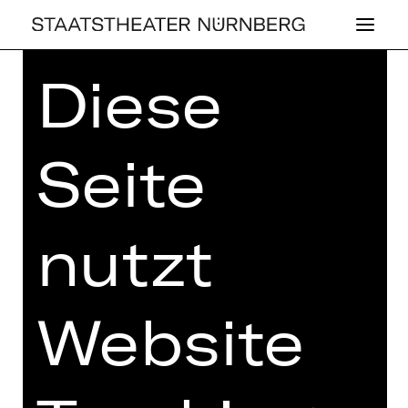
Diese
Home
>
Spielplan 26/27
> Kleiner
Mann, was nun?
Seite
SCHAUSPIEL
nutzt
KLEI­NER MANN,
WAS NUN?
Website
nach dem Roman von Hans Fallada
Regie: Marcel Kohler
Sonntag, 13.12.2026