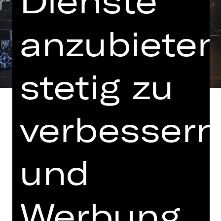
Dienste
anzubieten
stetig zu
verbessern
in einer Fassung von Marcel Kohler
und
Hinweis auf sensible Inhalte
„Das ist die Stadt, die mit aller Energie
Werbung
um ihre Existenz kämpft, das ist die
Stadt, in der geliebt und gehasst wird,