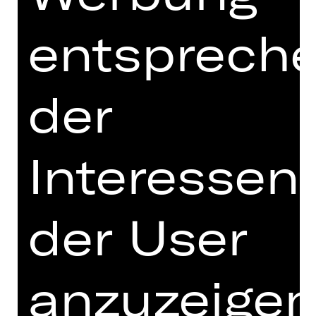
geboren und gestorben, in der
Menschen ein Leben verbringen,
entsprech
hoffen, arbeiten, verzweifeln und von
Neuem hoffen: ein Nichts. Hingesetzt
in die Weite unermesslichen Raumes,
der
ein Staubkorn, ein Pünktchen auf der
Größe des Erdballs, der wiederum
weniger als die Spitze einer Nadel ist
in einem Sonnensystem, das sich
Interessen
verliert unter Millionen von Sonnen,
Erden, Planeten.“ (Hans Fallada-
Kleiner Mann, was nun?)
der User
In seiner Adaption von Hans Falladas
Roman „Kleiner Mann, was nun?“
zoomt Marcel Kohler an ein Fenster in
anzuzeigen
einer solchen Stadt heran. Dort
wohnen Lämmchen und Pinneberg,