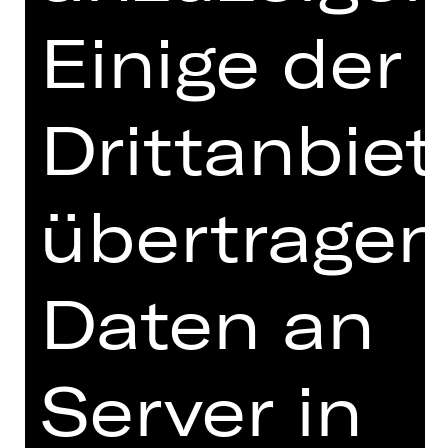
zwei junge Menschen, die versuchen,
Einige der
gemeinsam einen Weg durch dieses
Leben zu finden. Es sind unruhige
Zeiten, in denen sozialer Abstieg
droht und Kräfte nur darauf warten,
Drittanbiet
die Unzufriedenheit politisch zu
nutzen. Zeiten des Windes, bevor der
Sturm losbricht.
übertragen
Doch wer ist der Mann, der da unter
den beiden wohnt, von dem es heißt,
er sei ein Autor? Unter Einbeziehung
Daten an
autobiographischer Schriften
zeichnet die eigens für das
Staatstheater Nürnberg entstandene
Server in
Fassung parallel zur Handlung des
Romans das Leben Hans Falladas
nach. Drogenabhängig, gewalttätig,