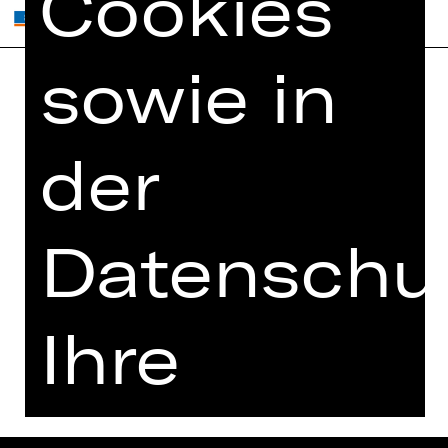
Cookies
sowie in
Home
Jobs
Spielplan
Interner Bereich
der
Künstler*innen
ZVB/L
Newsletter
AGB
Datenschut
Kartenkauf
Datenschutz
Abos 26/27
Impressum
Presse
Cookies
Ihre
Kontakt
Einwilligun