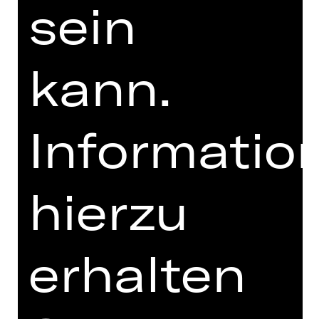
sein
ausmarschiert.
Der Wind geht allezeit über das Land.“
(Reinhard Mey)
kann.
DIGITALE STÜCKEINFÜHRUNG
Informatio
zur Online-Einführung
hierzu
erhalten
TEAM
TERMINE UND BESETZUNG