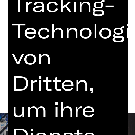
Tracking-
18.00 - 21.15 Uhr
mit einer Pause
Technologi
Schauspielhaus
Abo BR2
von
Tickets
Dritten,
Termine und Besetzung
um ihre