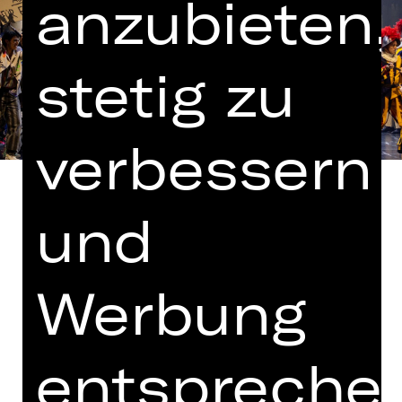
anzubieten,
stetig zu
verbessern
und
Gesangstexte von Tim Rice
Werbung
In englischer Sprache mit deutschen
Übertiteln
entspreche
Kooperation mit der Bayerischen
Theaterakademie August Everding,