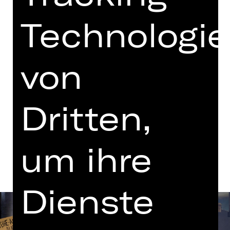
mit einer Pause
Technologi
Vorstellung
18.30 Uhr Einführung
Opernhaus
von
Tickets
Dritten,
Termine und Besetzung
um ihre
Dienste