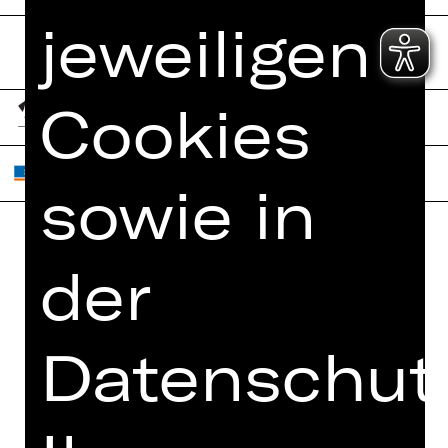
jeweiligen
Cookies
sowie in
Home
der
Jobs
Spielplan
Interner Bereich
Künstler*innen
ZVB/L
Datenschutz
Newsletter
AGB
Kartenkauf
Datenschutz
Abos 26/27
Impressum