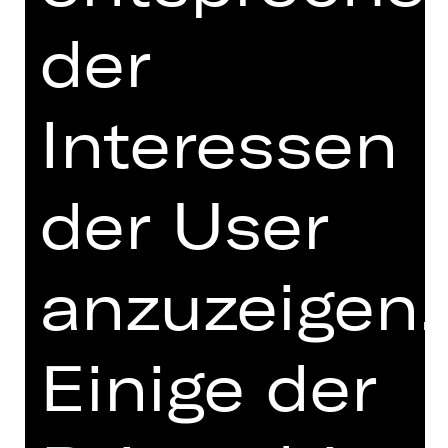
München
der
Hinweis auf sensible Inhalte
Was wäre, wenn Jesus heute auf die
Erde zurückkommen würde? Wäre er
Interessen
einverstanden mit dem, was sein
Stellvertreter macht? Oder wäre er
auf der Seite der Reformer, die eine
der User
dringende Erneuerung der Kirche
fordern? Dieses Gedankenexperiment
liegt der gefeierten und immer noch
anzuzeigen.
hochaktuellen Inszenierung von
Andreas Gergen zugrunde. „Jesus
Christ Superstar“ erzählt die
Einige der
Passionsgeschichte, bei der Jesus
und Judas auf der Suche nach dem
richtigen Weg immer wieder
aneinandergeraten. Der Geniestreich