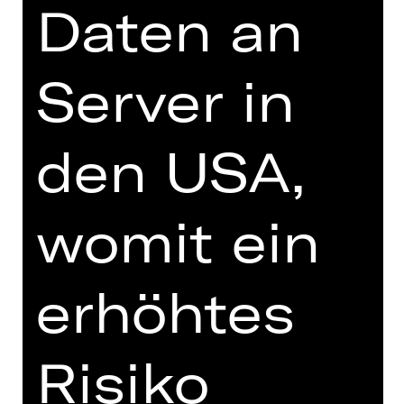
ist. Vor diesem Hintergrund entsteht
Daten an
in der Regie von Ron Zimmering ein
Kaleidoskop aktueller
Fragestellungen: Warum ist mein
Server in
Verein mein Verein? Wie und weshalb
wirkt Fußball identitätsstiftend und
damit gleichermaßen ausschließend?
den USA,
Denn längst wirkt Fußball in den
Diskursen, die er anstößt, weit über
das Sportliche hinaus: Wer welche
womit ein
Nationalität wieso hat, die Hymne
mitsingt, homosexuell ist, in der
Fankurve stehen darf, usw., wird
erhöhtes
öffentlich diskutiert.
Fans, Fußballer
innen, Expert
innen,
Risiko
Vereinsmitglieder und 1. FCN-
Kenner*innen bringen in dieser