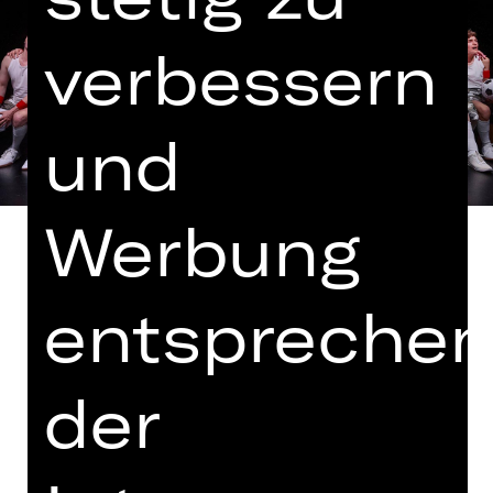
verbessern
und
Werbung
entspreche
In Kooperation mit dem 1. FC
Nürnberg
der
mit freundlicher Erlaubnis des Verlags
starfruit publications
Uraufführung