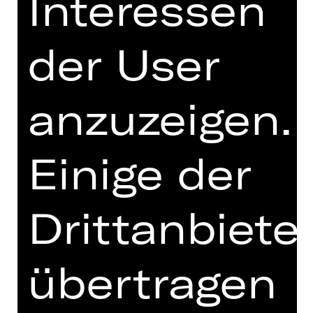
Interessen
Hinweis auf sensible Inhalte
der User
1933 erhält Franz Anton Salomon
einen Brief vom 1. FC Nürnberg, in
dem ihm mitgeteilt wird, dass er
anzuzeigen.
aufgrund seines jüdischen Glaubens
aus dem Verein ausgeschlossen ist.
Und ausgerechnet dieses Dokument
Einige der
trug er auf seiner mehrjährigen Flucht
bis in die USA bei sich – wie sehr
muss ihn der Ausschluss getroffen
Drittanbiete
haben?
Salomons Geschichte ist eine von 142
Biografien jüdischer Mitglieder, denen
übertragen
die Publikation „Heulen mit den
Wölfen“ von Bernd Siegler gewidmet