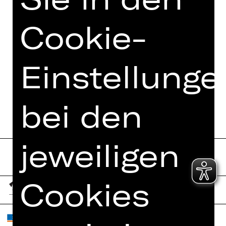
FOTOS
Cookie-
PRESSESTIMMEN
MEHR DAZU IM DIGITALEN
FUNDUS
Einstellunge
PROGRAMMHEFT
bei den
jeweiligen
Cookies