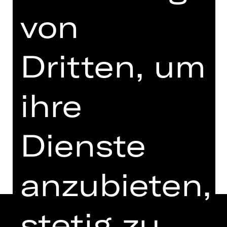
von
Regie: Ron Zimmering
Samstag, 09.01.2027
19.30 - 21.15 Uhr
Dritten, um
Vorstellung
19.00 Uhr Einführung
ihre
Kammerspiele
Dienste
Termine und Besetzung
anzubieten,
stetig zu