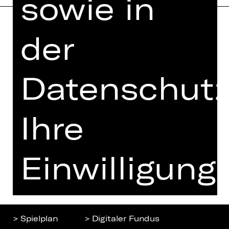
sowie in
der
Home
Jobs
Spielplan
Interner Bereich
Künstler*innen
Datenschutz
ZVB/L
Newsletter
AGB
Kartenkauf
Ihre
Datenschutz
Abos 26/27
Impressum
Presse
Cookies
Einwilligung
Kontakt
ist
> Spielplan
> Digitaler Fundus