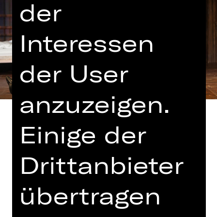
der
Interessen
der User
anzuzeigen.
Einige der
Drittanbieter
Text von Adelheid Wette nach dem
Märchen der Gebrüder Grimm
übertragen
Koproduktion mit dem Théâtre du
Capitole Toulouse