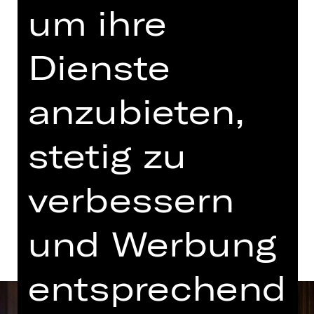
18.00 - 20.20 Uhr
um ihre
mit einer Pause
Dienste
Opernhaus
anzubieten,
Tickets
stetig zu
Termine und Besetzung
verbessern
Beschreibung
und Werbung
entsprechend