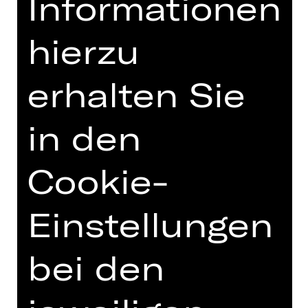
Informationen
hierzu
BESCHREIBUNG
erhalten Sie
TEAM
TERMINE UND BESETZUNG
in den
VIDEO/AUDIO
Cookie-
FOTOS
PRESSESTIMMEN
Einstellungen
MEHR DAZU IM DIGITALEN
FUNDUS
bei den