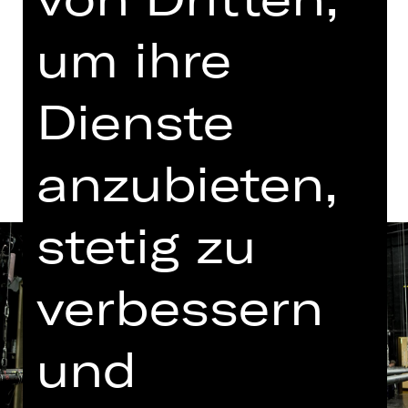
um ihre
Tickets
Dienste
Termine und Besetzung
anzubieten,
stetig zu
verbessern
und