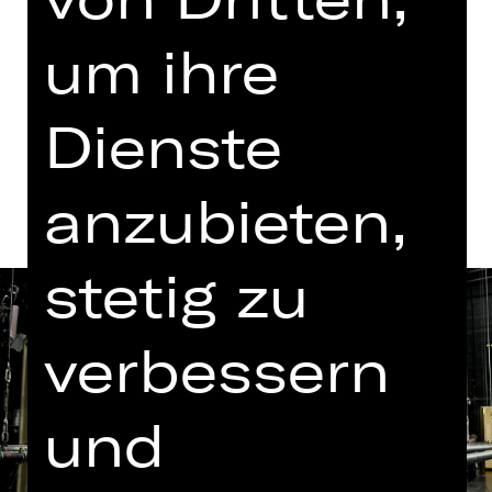
um ihre
Tickets
Dienste
Termine und Besetzung
anzubieten,
stetig zu
verbessern
und