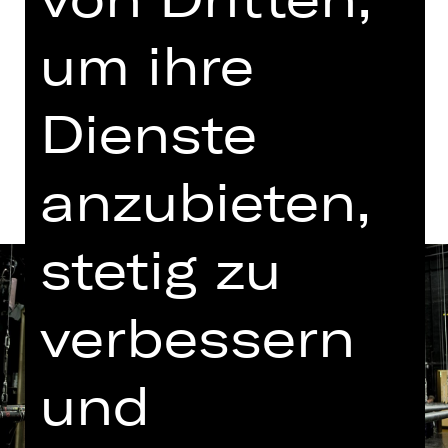
um ihre
Tickets
Dienste
Termine und Besetzung
anzubieten,
stetig zu
verbessern
und