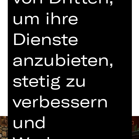
Samstag, 24.10.2026
um ihre
19.30 - 21.40 Uhr
mit einer Pause
Dienste
Schauspielhaus
anzubieten,
Tickets
stetig zu
Termine und Besetzung
verbessern
und