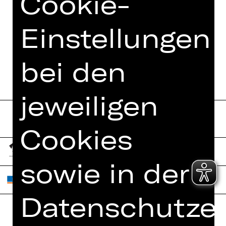
Cookie-
MEHR DAZU IM DIGITALEN
FUNDUS
Einstellungen
DIGITALES PROGRAMMHEFT
bei den
jeweiligen
Cookies
sowie in der
Datenschutzer