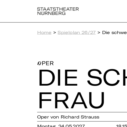
Home
>
Spielplan 26/27
> Die schwe
OPER
DIE SC
FRAU
Oper von Richard Strauss
Montag, 24.05.2027
18.1