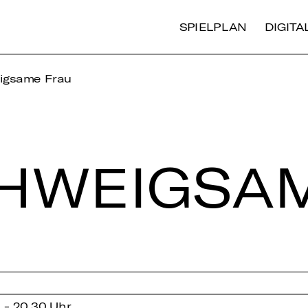
SPIELPLAN
DIGIT
igsame Frau
HWEIG­SA­
5 - 20.30 Uhr