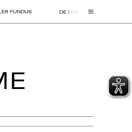
|
ALER FUNDUS
DE
EN
ME