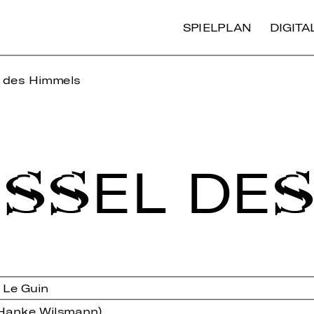
SPIELPLAN
DIGIT
l des Himmels
ISSEL DES
 Le Guin
, Hanke Wilsmann)