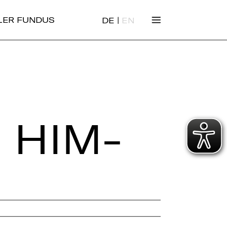
|
ALER FUNDUS
DE
EN
 HIM­M