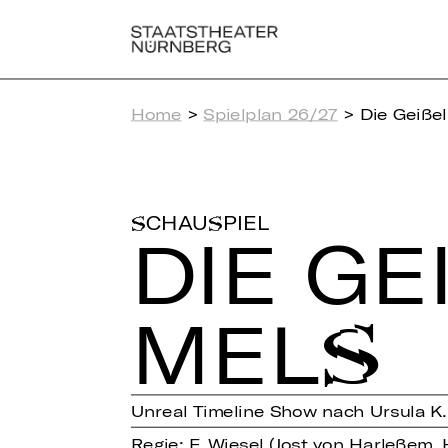
Home
>
Spielplan 26/27
> Die Geiße
SCHAUSPIEL
DIE GE
ELS
Unreal Timeline Show nach Ursula K.
Regie: F. Wiesel (Jost von Harleßem