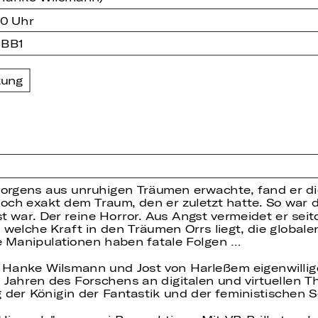
00 Uhr
 BB1
zung
Morgens aus unruhigen Träumen erwachte, fand er d
och exakt dem Traum, den er zuletzt hatte. So war 
st war. Der reine Horror. Aus Angst vermeidet er sei
 welche Kraft in den Träumen Orrs liegt, die globalen
e Manipulationen haben fatale Folgen …
n Hanke Wilsmann und Jost von Harleßem eigenwillig
i Jahren des Forschens an digitalen und virtuellen T
 der Königin der Fantastik und der feministischen Sc