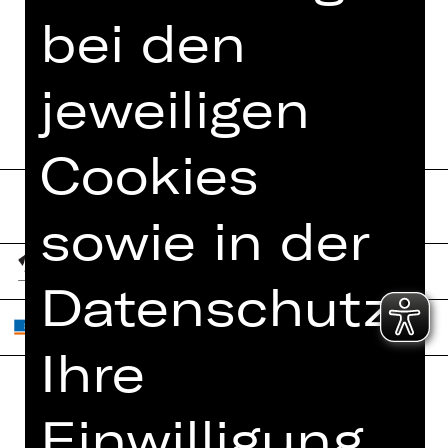
bei den
jeweiligen
Cookies
sowie in der
Datenschutzer
Ihre
Einwilligung
Home
Jobs