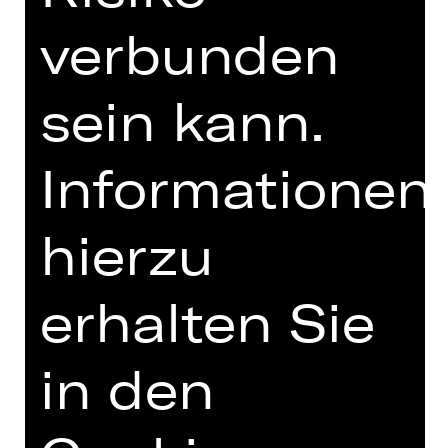
UNTERSTÜTZUNG
verbunden
sein kann.
Informationen
hierzu
Opernfreunde
erhalten Sie
in den