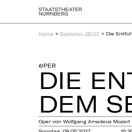
Home
>
Spielplan 26/27
> Die Entfüh
OPER
DIE EN
DEM S
Oper von Wolfgang Amadeus Mozart
Sonntag, 09.05.2027
15.3