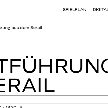
SPIELPLAN
DIGIT
rung aus dem Serail
T­FÜH­RUN
ERAIL
0 - 18.30 Uhr