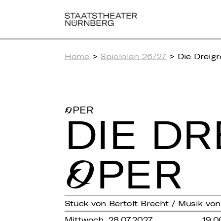
Home
>
Spielplan 26/27
> Die Dreig
OPER
DIE DR
OPER
Stück von Bertolt Brecht / Musik von 
Mittwoch, 28.07.2027
19.0