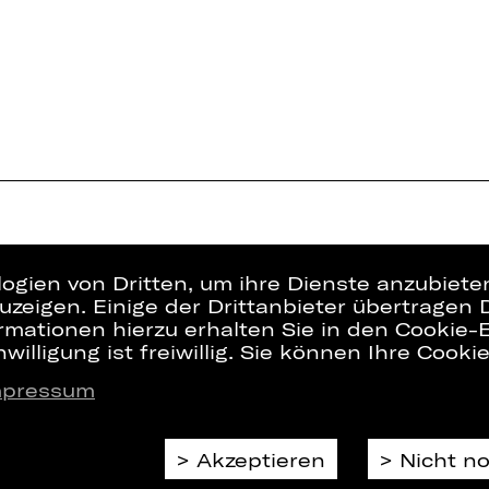
logien von Dritten, um ihre Dienste anzubiet
zeigen. Einige der Drittanbieter übertragen 
rmationen hierzu erhalten Sie in den Cookie-E
willigung ist freiwillig. Sie können Ihre Cooki
mpressum
Presse
Interner Bere
Kontakt
ZVB/L
Jobs
AGB
Akzeptieren
Nicht n