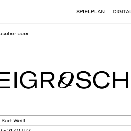
SPIELPLAN
DIGIT
roschenoper
EI­GRO­SC
Kurt Weill
0 - 21.40 Uhr