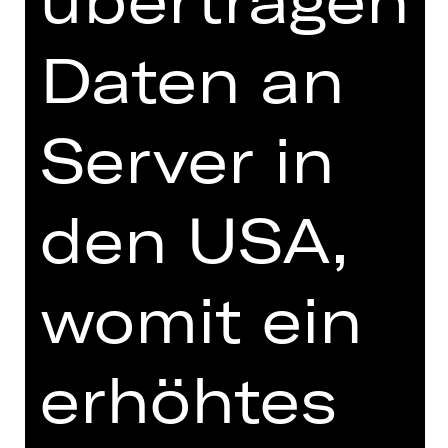
Daten an
DIGITALE STÜCKEINFÜHRUNG
Server in
zur Online-Einführung
den USA,
womit ein
TEAM
TERMINE UND BESETZUNG
erhöhtes
VIDEO/AUDIO
FOTOS