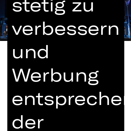
stetig zu
verbessern
und
Werbung
In deutscher Sprache mit deutschen
und englischen Übertiteln
entspreche
In Zusammenarbeit mit der
Bayerischen Theaterakademie August
Everding
der
Hinweis auf sensible Inhalte