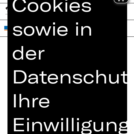
Cookies
sowie in
der
Home
Jobs
Spielplan
Interner Bereich
Datenschutz
Künstler*innen
ZVB/L
Newsletter
AGB
Ihre
Kartenkauf
Datenschutz
Abos 26/27
Impressum
Presse
Einwilligung
Cookies
Kontakt