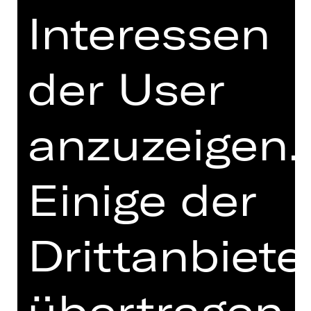
Mr. Peachum und seine Frau
Interessen
betreiben ein florierendes Bettler-
Unternehmen in London, aber privat
läuft es leider nicht so gut. Ihre
der User
einzige Tochter Polly hat sich in
Mackie Messer verliebt, Englands
berüchtigtsten und meistgesuchten
anzuzeigen.
Ganoven. Der ist nur deshalb noch
auf freiem Fuß, weil er den Polizeichef
Tiger Brown bestochen hat, aber die
Einige der
Luft wird dünner.
Brechts Gauner-Komödie zelebriert
mithilfe von Weills Ohrwurm-Musik die
Drittanbiete
menschliche Schlechtigkeit so
kaltschnäuzig und rotzfrech, dass der
Mond über Soho vor Staunen
übertragen
erblasst.