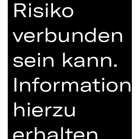
Risiko
PRESSESTIMMEN
MEHR DAZU IM DIGITALEN
FUNDUS
verbunden
PROGRAMMHEFT
MIT FREUNDLICHER
sein kann.
UNTERSTÜTZUNG
Information
hierzu
erhalten
Opernfreunde