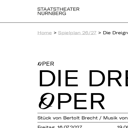
Home
>
Spielplan 26/27
> Die Dreig
OPER
DIE DR
OPER
Stück von Bertolt Brecht / Musik von 
Freitag, 16.07.2027
19.0