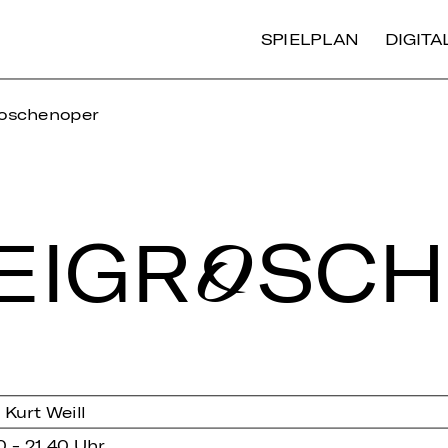
SPIELPLAN
DIGIT
roschenoper
EI­GRO­SC
Kurt Weill
0 - 21.40 Uhr