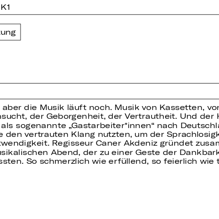
 K1
zung
– aber die Musik läuft noch. Musik von Kassetten, vo
nsucht, der Geborgenheit, der Vertrautheit. Und der
e als sogenannte „Gastarbeiter
innen“ nach Deutschl
e den vertrauten Klang nutzten, um der Sprachlosig
otwendigkeit. Regisseur Caner Akdeniz gründet zu
sikalischen Abend, der zu einer Geste der Dankbark
sten. So schmerzlich wie erfüllend, so feierlich wie