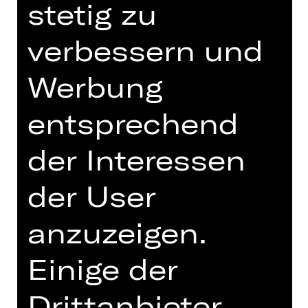
stetig zu
Vorstellung
19.00 Uhr Einführung
verbessern und
Kammerspiele
Abo K31
Werbung
entsprechend
Tickets
der Interessen
Termine und Besetzung
der User
anzuzeigen.
Einige der
Uraufführung
Ein Unfall. Ein verbeulter Mercedes –
Drittanbieter
aber die Musik läuft noch. Musik von