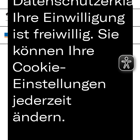
Datenschutzerklär
Ihre Einwilligung
ist freiwillig. Sie
können Ihre
Cookie-
Home
Jobs
Spielplan
Interner Bereich
Einstellungen
Künstler*innen
ZVB/L
Newsletter
jederzeit
AGB
Kartenkauf
Datenschutz
ändern.
Abos 26/27
Impressum
Presse
Cookies
Kontakt