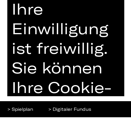
Ihre
Home
Jobs
Spielplan
Interner Bereich
Einwilligung
Künstler*innen
ZVB/L
Newsletter
AGB
ist freiwillig.
Kartenkauf
Datenschutz
Abos 26/27
Impressum
Sie können
Presse
Cookies
Kontakt
Ihre Cookie-
Einstellungen
> Spielplan
> Digitaler Fundus
jederzeit
Nach oben