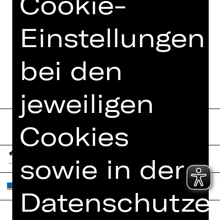
Cookie-
PRESSESTIMMEN
MEHR DAZU IM DIGITALEN
Einstellungen
FUNDUS
PROGRAMMHEFT
bei den
jeweiligen
Cookies
sowie in der
Datenschutzer