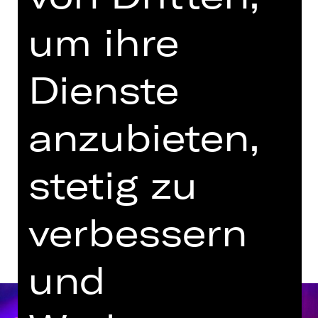
Mittwoch, 07.10.2026
um ihre
19.30 Uhr
Wiederaufnahme
Dienste
Kammerspiele
Abo K21
anzubieten,
Tickets
stetig zu
Termine und Besetzung
verbessern
und