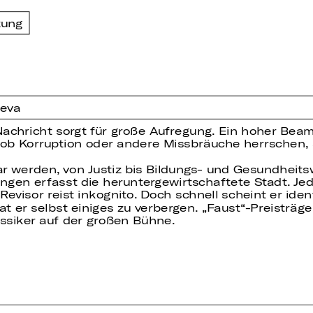
zung
ieva
Nachricht sorgt für große Aufregung. Ein hoher Beamt
 ob Korruption oder andere Missbräuche herrschen, so
ar werden, von Justiz bis Bildungs- und Gesundheit
en erfasst die heruntergewirtschaftete Stadt. Jed
evisor reist inkognito. Doch schnell scheint er ident
 er selbst einiges zu verbergen. „Faust“-Preisträge
ssiker auf der großen Bühne.