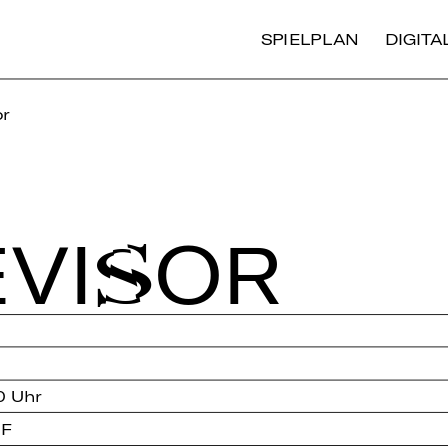
SPIELPLAN
DIGIT
or
­VI­SOR
0 Uhr
 F