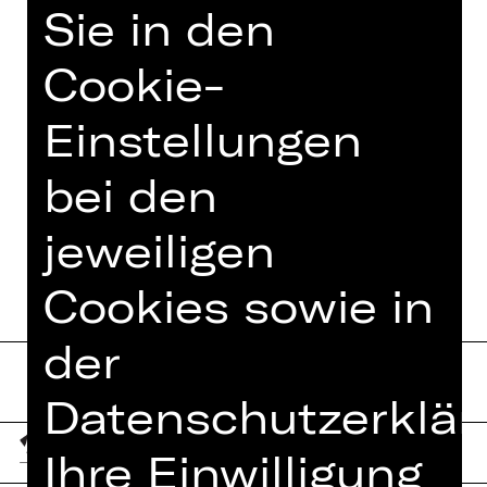
Komödienklassiker auf der großen
Sie in den
Bühne.
Cookie-
Einstellungen
TEAM
bei den
TERMINE UND BESETZUNG
jeweiligen
Cookies sowie in
der
Datenschutzerklär
Ihre Einwilligung