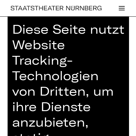
Diese Seite nutzt
Home
>
Spielplan 26/27
> Der Revisor
Website
Tracking-
SCHAUSPIEL
Technologien
DER RE­VI­SOR
von Dritten, um
von Nikolai Gogol
Regie: Jana Vetten
ihre Dienste
Samstag, 26.06.2027
anzubieten,
19.30 Uhr
Schauspielhaus