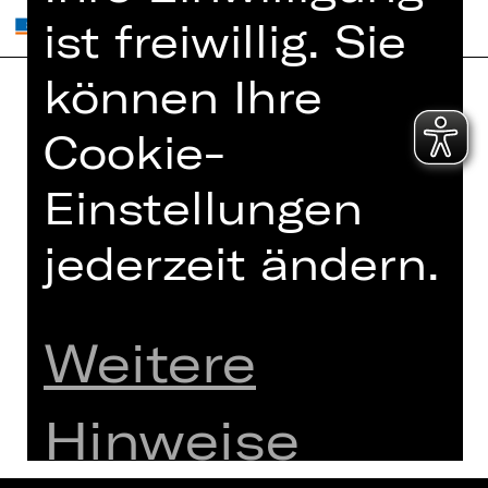
ist freiwillig. Sie
können Ihre
Home
Jobs
Cookie-
Spielplan
Interner Bereich
Einstellungen
Künstler*innen
ZVB/L
Newsletter
AGB
jederzeit ändern.
Kartenkauf
Datenschutz
Abos 26/27
Impressum
Presse
Weitere
Cookies
Kontakt
Hinweise