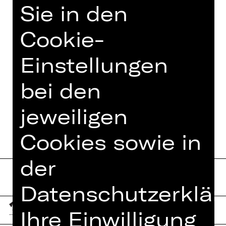
Komödienklassiker auf der großen
Sie in den
Bühne.
Cookie-
Einstellungen
TEAM
bei den
TERMINE UND BESETZUNG
jeweiligen
Cookies sowie in
der
Datenschutzerklär
Ihre Einwilligung