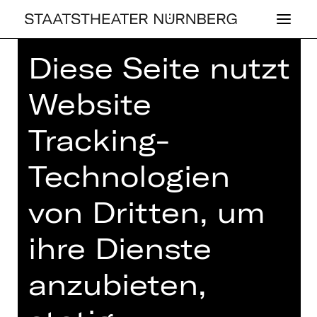
Diese Seite nutzt
Home
>
Spielplan 26/27
> Der Revisor
Website
Tracking-
SCHAUSPIEL
Technologien
DER RE­VI­SOR
von Dritten, um
von Nikolai Gogol
Regie: Jana Vetten
ihre Dienste
Samstag, 08.05.2027
anzubieten,
19.30 Uhr
Schauspielhaus