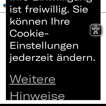
ist freiwillig. Sie
können Ihre
Home
Jobs
Cookie-
Spielplan
Interner Bereich
Einstellungen
Künstler*innen
ZVB/L
Newsletter
AGB
jederzeit ändern.
Kartenkauf
Datenschutz
Abos 26/27
Impressum
Presse
Weitere
Cookies
Kontakt
Hinweise