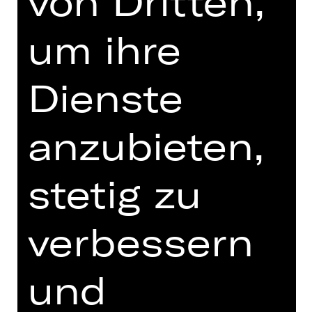
von Dritten,
Vorstellung
19.00 Uhr Einführung
um ihre
Schauspielhaus
Abo S3
Dienste
Tickets
anzubieten,
Termine und Besetzung
stetig zu
verbessern
Stellen Sie sich vor, Sie wachen auf
und
und zwei Männer nehmen Sie fest. Es
ist nicht klar, für was Sie angeklagt