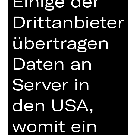
Einige der
eines Staates und seinen
bürokratischen Absurditäten oder um
Drittanbieter
Fragen der eigenen Schuldhaftigkeit
und Isolation in einer kalten Welt? Der
Versuch sich einem System, das
übertragen
keiner nachvollziehbaren Logik mehr
folgt, im vorauseilenden Gehorsam
unterzuordnen, wird nach und nach
Daten an
zum unmöglichen Drahtseilakt für
Josef K.. Ein Drahtseilakt, in dem jede
Server in
Begegnung vor allem eine
unberechenbare Begegnung mit sich
selbst ist.
den USA,
womit ein
TEAM