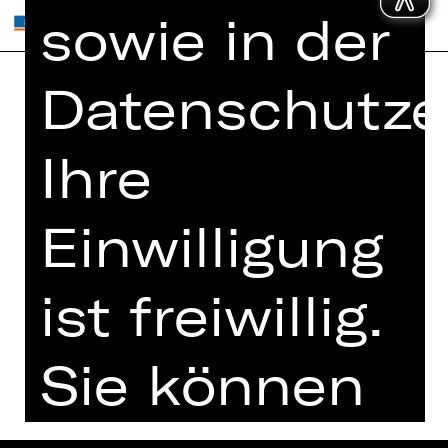
sowie in der
Datenschutze
Home
Jobs
Spielplan
Interner Bereich
Ihre
Künstler*innen
ZVB/L
Newsletter
AGB
Einwilligung
Kartenkauf
Datenschutz
Abos 26/27
ist freiwillig.
Impressum
Presse
Cookies
Kontakt
Sie können